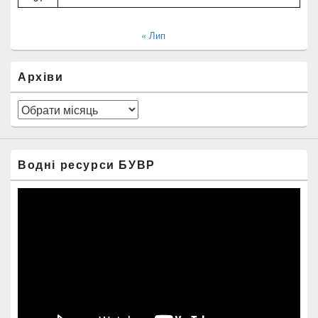
« Лип
Архіви
Архіви
Водні ресурси БУВР
Відеопрогравач