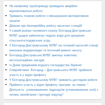
На напірному трубопроводі проведено аварійно-
відновлювальні роботи
Тривають планові роботи з обкошування меліоративних
каналів
Дбаємо про безперебійну роботу насосних станцій!
У самий розпал поливного сезону Білгород-Дністровське
МУВГ щодня забезпечує подачу води для зрошення
сільськогосподарських угідь.
У Білгород-Дністровському МУВГ на головній насосній станції
виконано модернізацію та поточний ремонт насосу
Білгород-Дністровське МУВГ виконує комплекс
експлуатаційних заходів
Із Днем працівників водного господарства України!
Співробітники Білгород – Дністровського МУВГ прийняли
участь в у відео брифінгу
У Білгород-Дністровському МУВГ тривають доглядові роботи
Прийнято участь у відео брифінгу програм за темою: ”
Діяльність уповноважених підрозділів (уповноважених осіб) з
питань запобігання і протидії корупції”