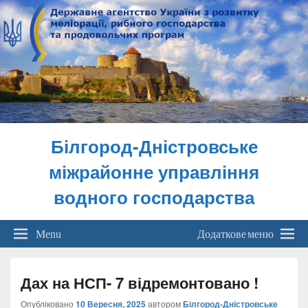
Білгород-Дністровське
міжрайонне управління
водного господарства
Menu
Додаткове меню
Дах на НСП- 7 відремонтовано !
Опубліковано
10 Вересня, 2025
автором
Білгород-Дністровське