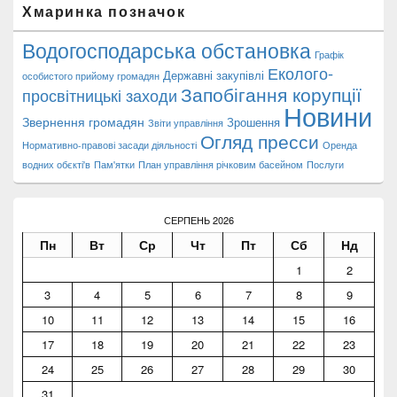
Хмаринка позначок
Водогосподарська обстановка
Графік
Еколого-
Державні закупівлі
особистого прийому громадян
Запобігання корупції
просвітницькі заходи
Новини
Звернення громадян
Зрошення
Звіти управління
Огляд пресси
Нормативно-правові засади діяльності
Оренда
водних обєкті'в
Пам'ятки
План управління річковим басейном
Послуги
СЕРПЕНЬ 2026
Пн
Вт
Ср
Чт
Пт
Сб
Нд
1
2
3
4
5
6
7
8
9
10
11
12
13
14
15
16
17
18
19
20
21
22
23
24
25
26
27
28
29
30
31