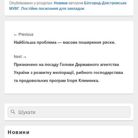
Опубліковано у розділах:
Новини
автором
Білгород-Дністровське
МУВГ
.
Постійне посилання для закладок
.
Навігація
записів
Previous
←
Previous
Найбільша проблема — масове поширення ряски.
post:
Next
Next
→
Призначено на посаду Голови Державного агентства
post:
України з розвитку меліорації, рибного господарствва
та продовольчих програм Ігоря Клименка.
Головна
Search
Пошук
бокова
for:
панель
віджетів
Новини