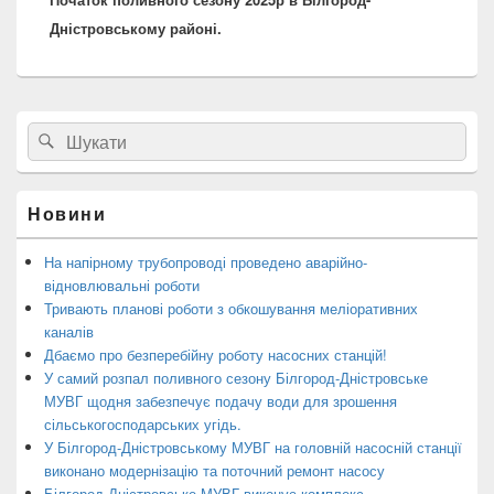
Дністровському районі.
Головна
Search
Пошук
бокова
for:
панель
віджетів
Новини
На напірному трубопроводі проведено аварійно-
відновлювальні роботи
Тривають планові роботи з обкошування меліоративних
каналів
Дбаємо про безперебійну роботу насосних станцій!
У самий розпал поливного сезону Білгород-Дністровське
МУВГ щодня забезпечує подачу води для зрошення
сільськогосподарських угідь.
У Білгород-Дністровському МУВГ на головній насосній станції
виконано модернізацію та поточний ремонт насосу
Білгород-Дністровське МУВГ виконує комплекс