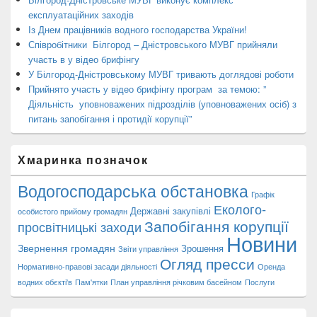
експлуатаційних заходів
Із Днем працівників водного господарства України!
Співробітники Білгород – Дністровського МУВГ прийняли
участь в у відео брифінгу
У Білгород-Дністровському МУВГ тривають доглядові роботи
Прийнято участь у відео брифінгу програм за темою: ”
Діяльність уповноважених підрозділів (уповноважених осіб) з
питань запобігання і протидії корупції”
Хмаринка позначок
Водогосподарська обстановка
Графік
Еколого-
Державні закупівлі
особистого прийому громадян
Запобігання корупції
просвітницькі заходи
Новини
Звернення громадян
Зрошення
Звіти управління
Огляд пресси
Нормативно-правові засади діяльності
Оренда
водних обєкті'в
Пам'ятки
План управління річковим басейном
Послуги