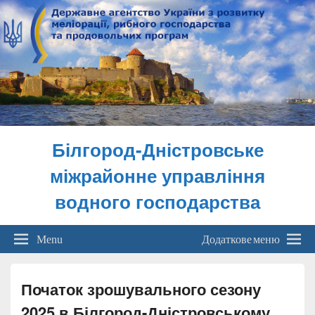
Білгород-Дністровське
міжрайонне управління
водного господарства
Menu
Додаткове меню
Початок зрошувального сезону
2025 в Білгород-Дністровському