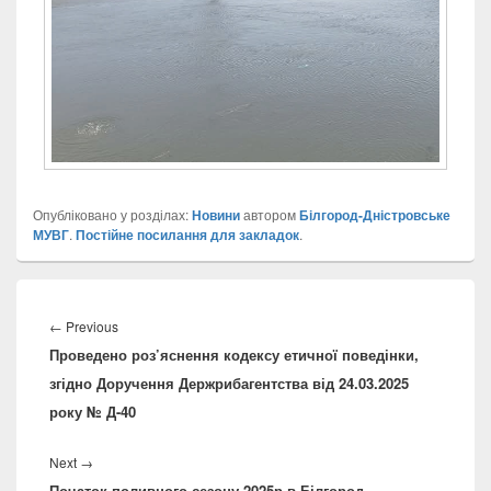
Опубліковано у розділах:
Новини
автором
Білгород-Дністровське
МУВГ
.
Постійне посилання для закладок
.
Навігація
записів
Previous
←
Previous
Проведено роз’яснення кодексу етичної поведінки,
post:
згідно Доручення Держрибагентства від 24.03.2025
року № Д-40
Next
Next
→
Початок поливного сезону 2025р в Білгород-
post: