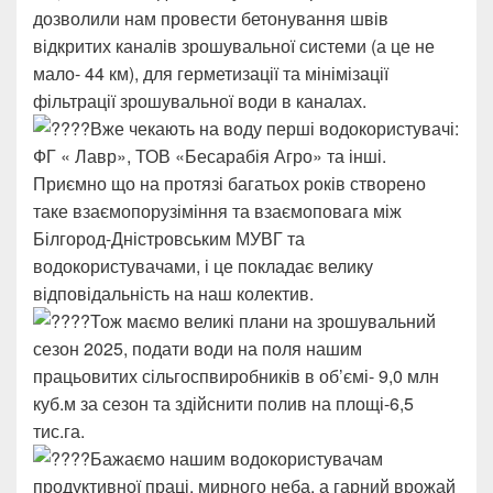
дозволили нам провести бетонування швів
відкритих каналів зрошувальної системи (а це не
мало- 44 км), для герметизації та мінімізації
фільтрації зрошувальної води в каналах.
Вже чекають на воду перші водокористувачі:
ФГ « Лавр», ТОВ «Бесарабія Агро» та інші.
Приємно що на протязі багатьох років створено
таке взаємопорузіміння та взаємоповага між
Білгород-Дністровським МУВГ та
водокористувачами, і це покладає велику
відповідальність на наш колектив.
Тож маємо великі плани на зрошувальний
сезон 2025, подати води на поля нашим
працьовитих сільгоспвиробників в об’ємі- 9,0 млн
куб.м за сезон та здійснити полив на площі-6,5
тис.га.
Бажаємо нашим водокористувачам
продуктивної праці, мирного неба, а гарний врожай