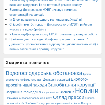
виконано модернізацію та поточний ремонт насосу
Білгород-Дністровське МУВГ виконує комплекс
експлуатаційних заходів
Із Днем працівників водного господарства України!
Співробітники Білгород – Дністровського МУВГ прийняли
участь в у відео брифінгу
У Білгород-Дністровському МУВГ тривають доглядові роботи
Прийнято участь у відео брифінгу програм за темою: ”
Діяльність уповноважених підрозділів (уповноважених осіб) з
питань запобігання і протидії корупції”
Хмаринка позначок
Водогосподарська обстановка
Графік
Еколого-
Державні закупівлі
особистого прийому громадян
Запобігання корупції
просвітницькі заходи
Новини
Звернення громадян
Зрошення
Звіти управління
Огляд пресси
Нормативно-правові засади діяльності
Оренда
водних обєкті'в
Пам'ятки
План управління річковим басейном
Послуги