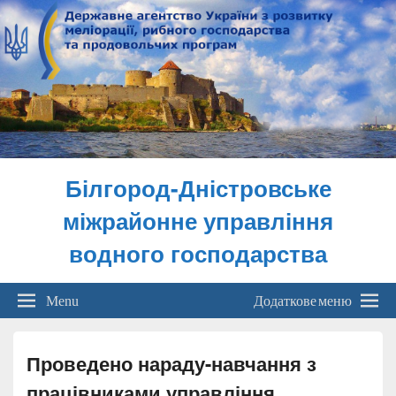
Білгород-Дністровське
міжрайонне управління
водного господарства
Menu
Додаткове меню
Проведено нараду-навчання з
працівниками управління