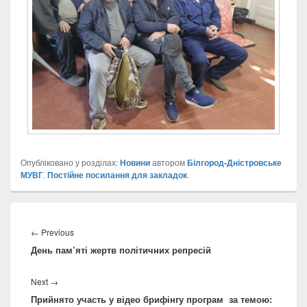
Опубліковано у розділах:
Новини
автором
Білгород-Дністровське
МУВГ
.
Постійне посилання для закладок
.
Навігація
записів
Previous
←
Previous
День пам’яті жертв політичних репресій
post:
Next
Next
→
Прийнято участь у відео брифінгу програм за темою:
post: