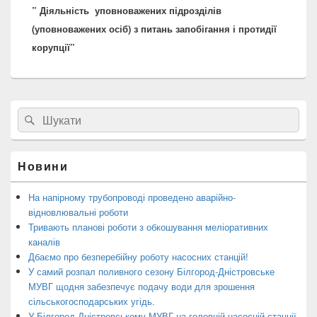
” Діяльність уповноважених підрозділів
(уповноважених осіб) з питань запобігання і протидії
корупції”
Головна
Search
Пошук
бокова
for:
панель
віджетів
Новини
На напірному трубопроводі проведено аварійно-
відновлювальні роботи
Тривають планові роботи з обкошування меліоративних
каналів
Дбаємо про безперебійну роботу насосних станцій!
У самий розпал поливного сезону Білгород-Дністровське
МУВГ щодня забезпечує подачу води для зрошення
сільськогосподарських угідь.
У Білгород-Дністровському МУВГ на головній насосній станції