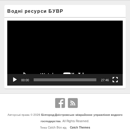
Водні ресурси БУВР
Відеопрогравач
00:00
27:46
Авторські права © 2026
Білгород-Дністровське міжрайонне управління водного
господарства
. All Rights Reserved.
Тема Catch Box від
Catch Themes