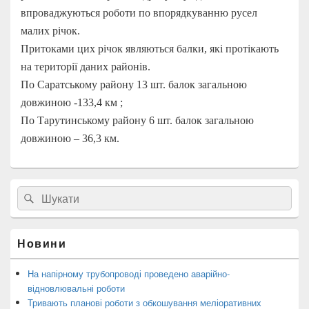
впроваджуються роботи по впорядкуванню русел
малих річок.
Притоками цих річок являються балки, які протікають
на території даних районів.
По Саратському району 13 шт. балок загальною
довжиною -133,4 км ;
По Тарутинському району 6 шт. балок загальною
довжиною – 36,3 км.
Головна
Search
Пошук
бокова
for:
панель
віджетів
Новини
На напірному трубопроводі проведено аварійно-
відновлювальні роботи
Тривають планові роботи з обкошування меліоративних