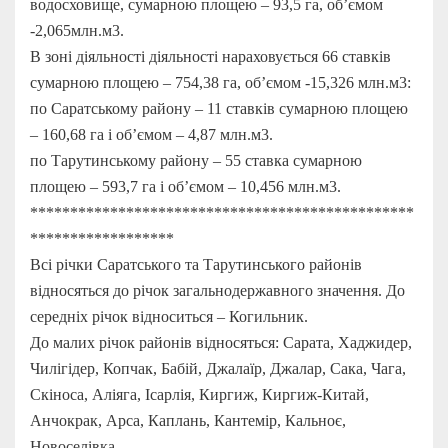
водосховище, сумарною площею – 93,5 га, об’ємом
-2,065млн.м3.
В зоні діяльності діяльності нараховується 66 ставків
сумарною площею – 754,38 га, об’ємом -15,326 млн.м3:
по Саратському району – 11 ставків сумарною площею
– 160,68 га і об’ємом – 4,87 млн.м3.
по Тарутинському району – 55 ставка сумарною
площею – 593,7 га і об’ємом – 10,456 млн.м3.
************************************************
******************
Всі річки Саратського та Тарутинського районів
відносяться до річок загальнодержавного значення. До
середніх річок відноситься – Когильник.
До малих річок районів відносяться: Сарата, Хаджидер,
Чилігідер, Копчак, Бабiй, Джалаїр, Джалар, Сака, Чага,
Скіноса, Аліяга, Iсарлiя, Киргиж, Киргиж-Китай,
Анчокрак, Арса, Каплань, Кантемiр, Кальноє,
Новоселiвка.