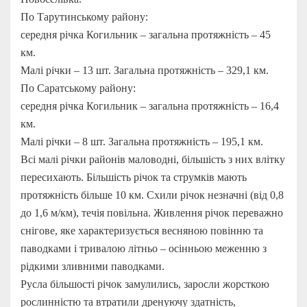
По Тарутинському району:
середня річка Когильник – загальна протяжність – 45
км.
Малі річки – 13 шт. Загальна протяжність – 329,1 км.
По Саратському району:
середня річка Когильник – загальна протяжність – 16,4
км.
Малі річки – 8 шт. Загальна протяжність – 195,1 км.
Всі малі річки районів маловодні, більшість з них влітку
пересихають. Більшість річок та струмків мають
протяжність більше 10 км. Схили річок незначні (від 0,8
до 1,6 м/км), течія повільна. Живлення річок переважно
снігове, яке характеризується весняною повінню та
паводками і тривалою літньо – осінньою меженню з
рідкими зливними паводками.
Русла більшості річок замулились, заросли жорсткою
рослинністю та втратили дренуючу здатність,