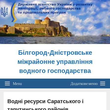
Білгород-Дністровське
міжрайонне управління
водного господарства
Menu
Додаткове меню
Водні ресурси Саратського і
тарутинського районів