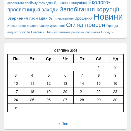
Еколого-
Державні закупівлі
особистого прийому громадян
Запобігання корупції
просвітницькі заходи
Новини
Звернення громадян
Зрошення
Звіти управління
Огляд пресси
Нормативно-правові засади діяльності
Оренда
водних обєкті'в
Пам'ятки
План управління річковим басейном
Послуги
СЕРПЕНЬ 2026
Пн
Вт
Ср
Чт
Пт
Сб
Нд
1
2
3
4
5
6
7
8
9
10
11
12
13
14
15
16
17
18
19
20
21
22
23
24
25
26
27
28
29
30
31
« Лип