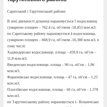
Саратський і Тарутинський райони
В зоні діяльності дільниці нараховується 5 водосховищ
сумарною площею – 762,4 га, об’ємом -18,453 млн.м3:
по Саратському району нараховується 4 водосховища,
сумарною площею – 668,9 га, об’ємом -16,388 млн.м3, в
тому числі:
Хаджидерське водосховище, площа – 459,9 га, об’єм –
11,8 млн.м3;
Введенське водосховище, площа – 96 га, об’єм – 1,96
млн.м3;
Фараонівське водосховище, площа – 47 га, об’єм – 1,25
млн.м3;
Плахтіївське водосховище, площа – 66 га, об’єм – 1,378
млн.м3.
по Тарутинському району нараховується 1- Вільненське