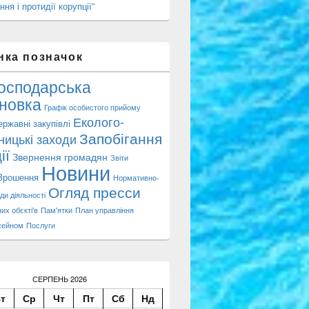
ння і протидії корупції”
нка позначок
осподарська
новка
Графік особистого прийому
Еколого-
ержавні закупівлі
Запобігання
ницькі заходи
ії
Звернення громадян
Звіти
Новини
Зрошення
Нормативно-
Огляд пресси
ди діяльності
их обєкті'в
Пам'ятки
План управління
сейном
Послуги
СЕРПЕНЬ 2026
т
Ср
Чт
Пт
Сб
Нд