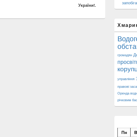
запобіга
України!.
Хмари
Водог
обста
Д
громадян
просвіт
корупц
управління
правові заса
Оренда водн
річковим ба
Пн
В