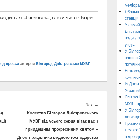
меліора
Дбаємо 
станцій!
У самий
Дністро
води дл
угідь.
У Білго
насосні
яд пресси
автором
Білгород-Дністровське МУВГ
.
поточни
Білгоро
комплек
Із Днем
України!
Співроб
МУВГ пр
Next
Next
→
У Білго
од-
Колектив Білгород-Дністровського
post:
доглядо
ції
МУВГ від усього серця вітає вас з
Прийнят
прийдешнім професійним святом –
темою: 
підрозд
Днем працівника водного господарства