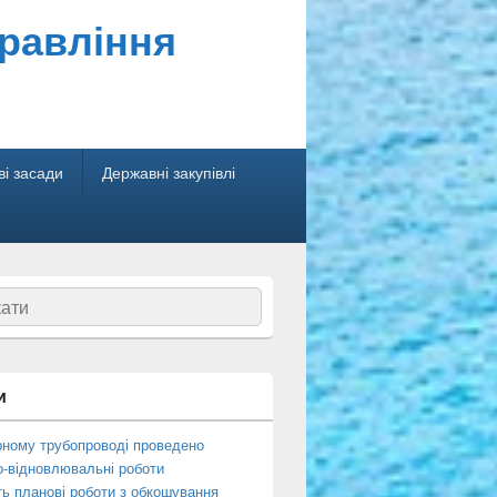
правління
і засади
Державні закупівлі
ук
и
рному трубопроводі проведено
о-відновлювальні роботи
ь планові роботи з обкошування