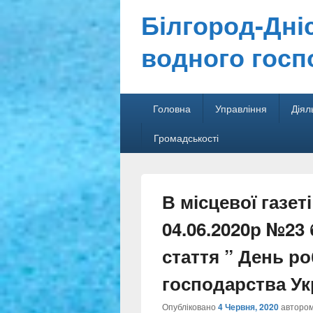
Білгород-Дні
водного госп
Головне
Головна
Управління
Діял
меню
Громадськості
Secondary
menu
В місцевої газе
04.06.2020р №23
стаття ” День ро
господарства Укр
Опубліковано
4 Червня, 2020
авторо