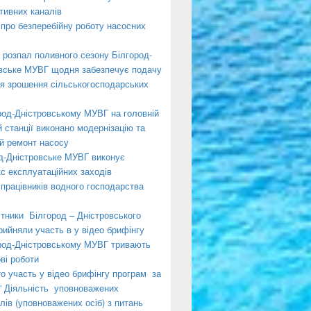
тивних каналів
про безперебійну роботу насосних
 розпал поливного сезону Білгород-
вське МУВГ щодня забезпечує подачу
я зрошення сільськогосподарських
род-Дністровському МУВГ на головній
й станції виконано модернізацію та
й ремонт насосу
д-Дністровське МУВГ виконує
с експлуатаційних заходів
 працівників водного господарства
ітники Білгород – Дністровського
ийняли участь в у відео брифінгу
род-Дністровському МУВГ тривають
ві роботи
о участь у відео брифінгу програм за
” Діяльність уповноважених
ілів (уповноважених осіб) з питань