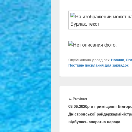
Опубліковано у розділах:
Новини
,
Огл
Постійне посилання для закладок
.
Навігація
записів
Previous
←
Previous
03.06.2020р в приміщенні Білгор
post:
Дністровської райдержадміністра
відбулась апаратна нарада