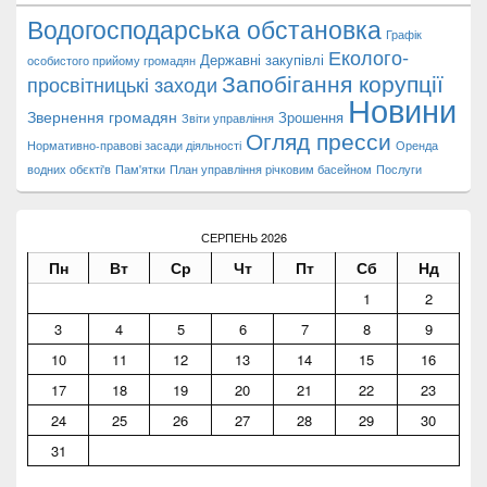
Водогосподарська обстановка
Графік
Еколого-
Державні закупівлі
особистого прийому громадян
Запобігання корупції
просвітницькі заходи
Новини
Звернення громадян
Зрошення
Звіти управління
Огляд пресси
Нормативно-правові засади діяльності
Оренда
водних обєкті'в
Пам'ятки
План управління річковим басейном
Послуги
СЕРПЕНЬ 2026
Пн
Вт
Ср
Чт
Пт
Сб
Нд
1
2
3
4
5
6
7
8
9
10
11
12
13
14
15
16
17
18
19
20
21
22
23
24
25
26
27
28
29
30
31