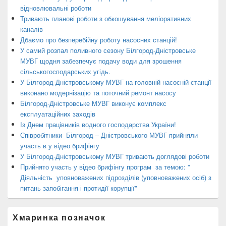
відновлювальні роботи
Тривають планові роботи з обкошування меліоративних
каналів
Дбаємо про безперебійну роботу насосних станцій!
У самий розпал поливного сезону Білгород-Дністровське
МУВГ щодня забезпечує подачу води для зрошення
сільськогосподарських угідь.
У Білгород-Дністровському МУВГ на головній насосній станції
виконано модернізацію та поточний ремонт насосу
Білгород-Дністровське МУВГ виконує комплекс
експлуатаційних заходів
Із Днем працівників водного господарства України!
Співробітники Білгород – Дністровського МУВГ прийняли
участь в у відео брифінгу
У Білгород-Дністровському МУВГ тривають доглядові роботи
Прийнято участь у відео брифінгу програм за темою: ”
Діяльність уповноважених підрозділів (уповноважених осіб) з
питань запобігання і протидії корупції”
Хмаринка позначок