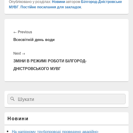
Опубліковано у розділах:
Новини
автором
Білгород-Дністровське
МУВГ
.
Постійне посилання для закладок
.
Навігація
записів
Previous
←
Previous
Всесвітній день води
post:
Next
Next
→
ЗМІНИ В РЕЖИМІ РОБОТИ БІЛГОРОД-
post:
ДНІСТРОВСЬКОГО МУВГ
Головна
Search
Пошук
бокова
for:
панель
віджетів
Новини
На напірному трубопроводі проведено аварійно-