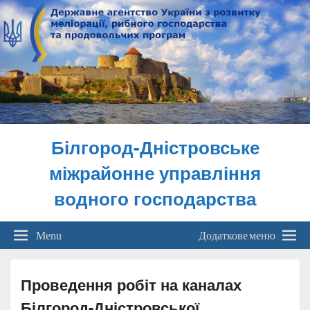
Білгород-Дністровське
міжрайонне управління
водного господарства
Menu
Додаткове меню
Проведення робіт на каналах
Білгород-Дністровської