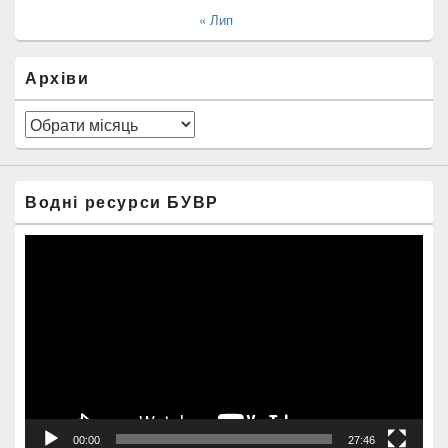
« Лип
Архіви
Архіви
Водні ресурси БУВР
Відеопрогравач
00:00
27:46