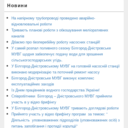
Новини
На напірному трубопроводі проведено аварійно-
відновлювальні роботи
Тривають планові роботи з обкошування меліоративних
каналів
Дбаємо про безперебійну роботу насосних станцій!
У самий розпал поливного сезону Білгород-Дністровське
МУВГ щодня забезпечує подачу води для зрошення
сільськогосподарських угідь.
У Білгород-Дністровському МУВГ на головній насосній станції
виконано модернізацію та поточний ремонт насосу
Білгород-Дністровське МУВГ виконує комплекс
експлуатаційних заходів
Із Днем працівників водного господарства України!
Співробітники Білгород – Дністровського МУВГ прийняли
участь в у відео брифінгу
У Білгород-Дністровському МУВГ тривають доглядові роботи
Прийнято участь у відео брифінгу програм за темою: ”
Діяльність уповноважених підрозділів (уповноважених осіб) з
питань запобігання і протидії корупції”