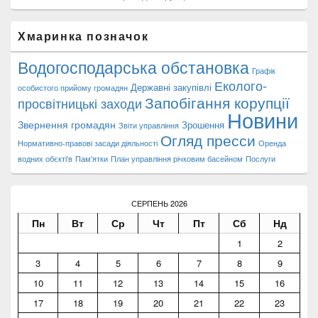
Хмаринка позначок
Водогосподарська обстановка
Графік
Еколого-
Державні закупівлі
особистого прийому громадян
Запобігання корупції
просвітницькі заходи
Новини
Звернення громадян
Зрошення
Звіти управління
Огляд пресси
Нормативно-правові засади діяльності
Оренда
водних обєкті'в
Пам'ятки
План управління річковим басейном
Послуги
СЕРПЕНЬ 2026
Пн
Вт
Ср
Чт
Пт
Сб
Нд
1
2
3
4
5
6
7
8
9
10
11
12
13
14
15
16
17
18
19
20
21
22
23