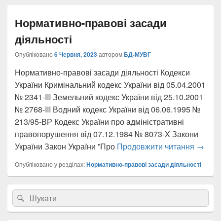
Нормативно-правові засади
діяльності
Опубліковано
6 Червня, 2023
автором
БД-МУВГ
Нормативно-правові засади діяльності Кодекси
України Кримінальний кодекс України від 05.04.2001
№ 2341-III Земельний кодекс України від 25.10.2001
№ 2768-III Водний кодекс України від 06.06.1995 №
213/95-ВР Кодекс України про адміністративні
правопорушення від 07.12.1984 № 8073-X Закони
Нормат
України Закон України ”Про
Продовжити читання
→
Опубліковано у розділах:
Нормативно-правові засади діяльності
Головна
Search
Пошук
бокова
for:
панель
віджетів