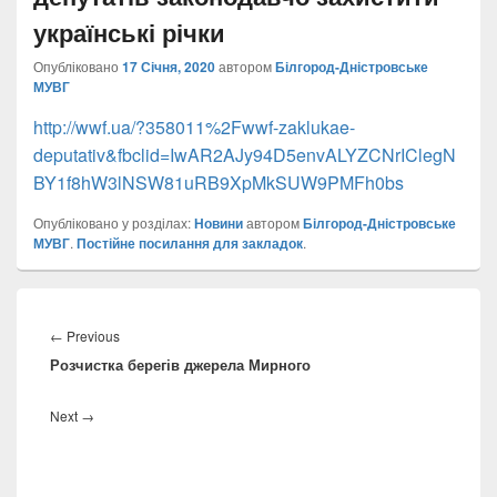
українські річки
Опубліковано
17 Січня, 2020
автором
Білгород-Дністровське
МУВГ
http://wwf.ua/?358011%2Fwwf-zaklukae-
deputativ&fbclid=IwAR2AJy94D5envALYZCNrIClegN
BY1f8hW3lNSW81uRB9XpMkSUW9PMFh0bs
Опубліковано у розділах:
Новини
автором
Білгород-Дністровське
МУВГ
.
Постійне посилання для закладок
.
Навігація
записів
Previous
←
Previous
Розчистка берегів джерела Мирного
post:
Next
Next
→
post: