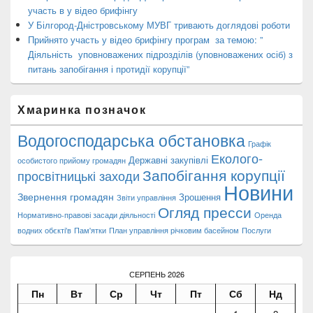
участь в у відео брифінгу
У Білгород-Дністровському МУВГ тривають доглядові роботи
Прийнято участь у відео брифінгу програм за темою: ”
Діяльність уповноважених підрозділів (уповноважених осіб) з
питань запобігання і протидії корупції”
Хмаринка позначок
Водогосподарська обстановка
Графік
Еколого-
Державні закупівлі
особистого прийому громадян
Запобігання корупції
просвітницькі заходи
Новини
Звернення громадян
Зрошення
Звіти управління
Огляд пресси
Нормативно-правові засади діяльності
Оренда
водних обєкті'в
Пам'ятки
План управління річковим басейном
Послуги
СЕРПЕНЬ 2026
Пн
Вт
Ср
Чт
Пт
Сб
Нд