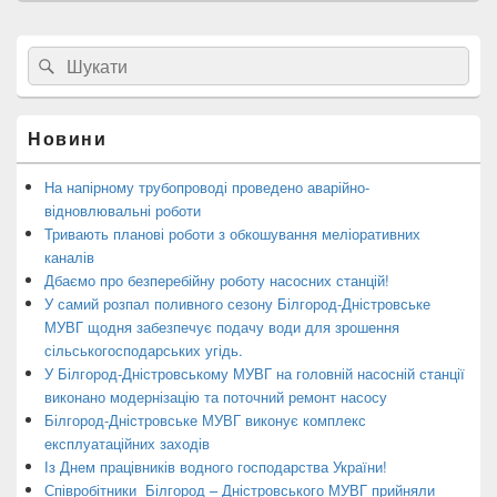
Головна
Search
Пошук
бокова
for:
панель
віджетів
Новини
На напірному трубопроводі проведено аварійно-
відновлювальні роботи
Тривають планові роботи з обкошування меліоративних
каналів
Дбаємо про безперебійну роботу насосних станцій!
У самий розпал поливного сезону Білгород-Дністровське
МУВГ щодня забезпечує подачу води для зрошення
сільськогосподарських угідь.
У Білгород-Дністровському МУВГ на головній насосній станції
виконано модернізацію та поточний ремонт насосу
Білгород-Дністровське МУВГ виконує комплекс
експлуатаційних заходів
Із Днем працівників водного господарства України!
Співробітники Білгород – Дністровського МУВГ прийняли