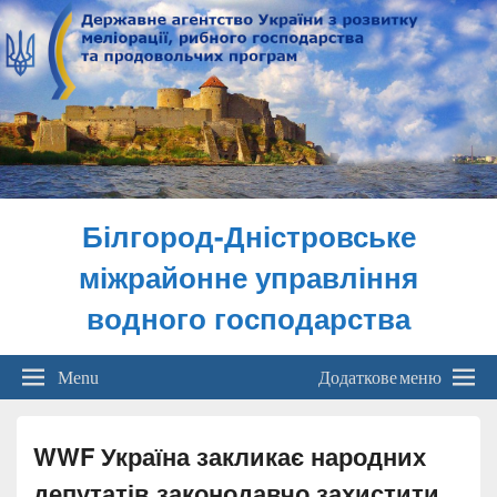
Білгород-Дністровське
міжрайонне управління
водного господарства
Menu
Додаткове меню
WWF Україна закликає народних
депутатів законодавчо захистити