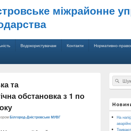
стровське міжрайонне у
одарства
ьність
Водокористувачам
Контакти
Нормативно-правов
Головна
Search
Пош
бокова
ка та
for:
панель
віджетів
ічна обстановка з 1 по
Новин
року
тором
Білгород-Дністровське МУВГ
На напі
аварійн
Тривают