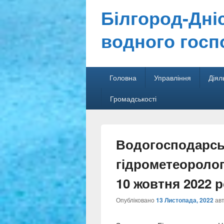
Білгород-Дні
водного госп
Головне
Головна
Управління
Діял
меню
Громадськості
Secondary
menu
Водогосподарсь
гідрометеоролог
10 жовтня 2022 
Опубліковано
13 Листопада, 2022
ав