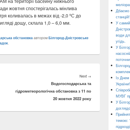
АМ на території басейну нижнього
меліора
кади жовтня спостерігалась мінлива
Дбаємо 
тря коливалась в межах від -2,0 ºС до
станцій!
 вигляді дощу, склала 1,0 – 6,0 мм.
У самий
Дністро
води дл
арська обстановка
автором
Білгород-Дністровське
угідь.
ладок
.
У Білго
насосні
поточни
Білгоро
комплек
Next
Next
→
Із Днем
Водогосподарська та
post:
України!
Співроб
гідрометеорологічна обстановка з 11 по
МУВГ пр
20 жовтня 2022 року
У Білго
доглядо
Прийнят
темою: 
підрозд