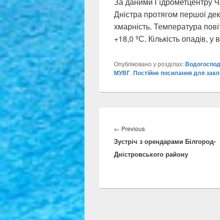
За даними Гідрометцентру Ч
Дністра протягом першої де
хмарність. Температура пові
+18,0 ºС. Кількість опадів, у
Опубліковано у розділах:
Водогоспод
МУВГ
.
Постійне посилання для зак
Навігація
записів
Previous
←
Previous
Зустріч з орендарами Білгород-
post:
Дністровського району