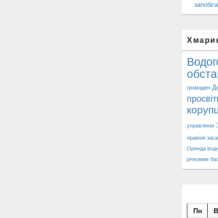
запобіга
Хмари
Водог
обста
Д
громадян
просвіт
корупц
управління
правові заса
Оренда водн
річковим ба
Пн
В