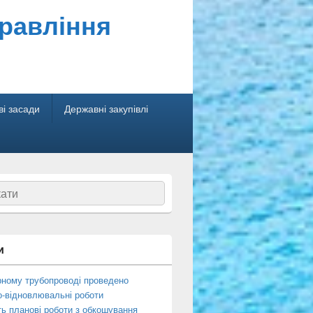
правління
і засади
Державні закупівлі
ук
и
рному трубопроводі проведено
о-відновлювальні роботи
ь планові роботи з обкошування