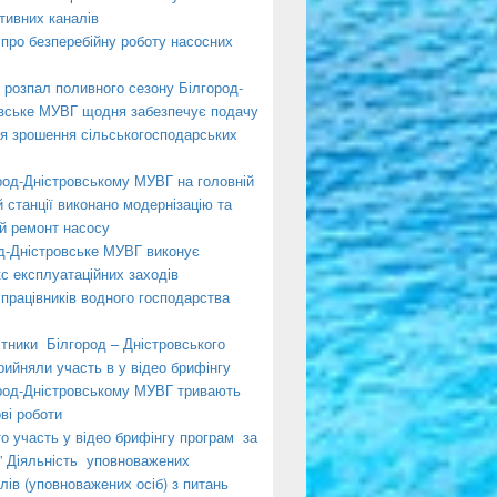
тивних каналів
про безперебійну роботу насосних
 розпал поливного сезону Білгород-
вське МУВГ щодня забезпечує подачу
я зрошення сільськогосподарських
род-Дністровському МУВГ на головній
й станції виконано модернізацію та
й ремонт насосу
д-Дністровське МУВГ виконує
с експлуатаційних заходів
 працівників водного господарства
ітники Білгород – Дністровського
ийняли участь в у відео брифінгу
род-Дністровському МУВГ тривають
ві роботи
о участь у відео брифінгу програм за
” Діяльність уповноважених
ілів (уповноважених осіб) з питань