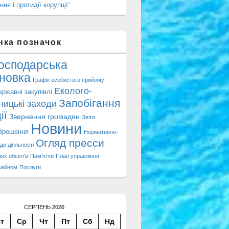
ння і протидії корупції”
нка позначок
осподарська
новка
Графік особистого прийому
Еколого-
ержавні закупівлі
Запобігання
ницькі заходи
ії
Звернення громадян
Звіти
Новини
Зрошення
Нормативно-
Огляд пресси
ди діяльності
их обєкті'в
Пам'ятки
План управління
сейном
Послуги
СЕРПЕНЬ 2026
т
Ср
Чт
Пт
Сб
Нд