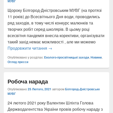
МУВГ
Щороку Білгород-Дністровським МУВГ (на протязі
11 років) до Всесвітнього Дня води, проводились
ряд заходів, в тому числі конкурс малюнків та
творчих робіт серед школярів. В цьому році
всесвітня пандемія внесла корективи, організувати
такий захід немає можливості , але ми можемо
22 березня- Всесвітній День води!
Продовжити читання
→
Опубліковано у розділах:
Еколого-просвітницькі заходи
,
Новини
,
Огляд пресси
Робоча нарада
Опубліковано
25 Лютого, 2021
автором
Білгород-Дністровське
МУВГ
24 лютого 2021 року Валентин Шліхта Голова
Держводагентства України провів робочу нараду з