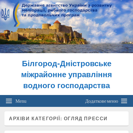
Білгород-Дністровське
міжрайонне управління
водного господарства
Menu
Додаткове меню
АРХІВИ КАТЕГОРІЇ:
ОГЛЯД ПРЕССИ