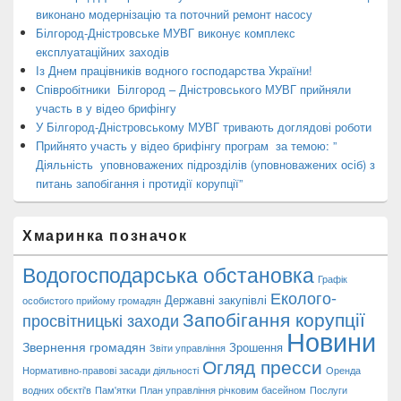
виконано модернізацію та поточний ремонт насосу
Білгород-Дністровське МУВГ виконує комплекс
експлуатаційних заходів
Із Днем працівників водного господарства України!
Співробітники Білгород – Дністровського МУВГ прийняли
участь в у відео брифінгу
У Білгород-Дністровському МУВГ тривають доглядові роботи
Прийнято участь у відео брифінгу програм за темою: ”
Діяльність уповноважених підрозділів (уповноважених осіб) з
питань запобігання і протидії корупції”
Хмаринка позначок
Водогосподарська обстановка
Графік
Еколого-
Державні закупівлі
особистого прийому громадян
Запобігання корупції
просвітницькі заходи
Новини
Звернення громадян
Зрошення
Звіти управління
Огляд пресси
Нормативно-правові засади діяльності
Оренда
водних обєкті'в
Пам'ятки
План управління річковим басейном
Послуги