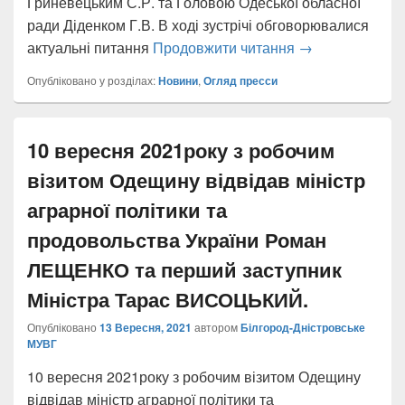
Гриневецьким С.Р. та Головою Одеської обласної
ради Діденком Г.В. В ході зустрічі обговорювалися
Виїзна зустріч 
актуальні питання
Продовжити читання
→
Опубліковано у розділах:
Новини
,
Огляд пресси
10 вересня 2021року з робочим
візитом Одещину відвідав міністр
аграрної політики та
продовольства України Роман
ЛЕЩЕНКО та перший заступник
Міністра Тарас ВИСОЦЬКИЙ.
Опубліковано
13 Вересня, 2021
автором
Білгород-Дністровське
МУВГ
10 вересня 2021року з робочим візитом Одещину
відвідав міністр аграрної політики та