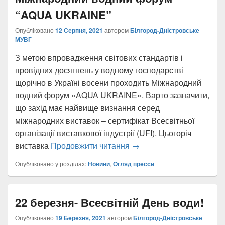
“AQUA UKRAINE”
Опубліковано
12 Серпня, 2021
автором
Білгород-Дністровське
МУВГ
З метою впровадження світових стандартів і
провідних досягнень у водному господарстві
щорічно в Україні восени проходить Міжнародний
водний форум «AQUA UKRAINE». Варто зазначити,
що захід має найвище визнання серед
міжнародних виставок – сертифікат Всесвітньої
організації виставкової індустрії (UFI). Цьогоріч
Міжнародний водний ф
виставка
Продовжити читання
→
Опубліковано у розділах:
Новини
,
Огляд пресси
22 березня- Всесвітній День води!
Опубліковано
19 Березня, 2021
автором
Білгород-Дністровське