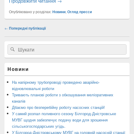
Онлайн-семінарі з ведення держав
Продовжити читання
→
Опубліковано у розділах:
Новини
,
Огляд пресси
Пересування
←
Попередні публікації
по
публікаціях
Головна
Search
Пошук
бокова
for:
панель
віджетів
Новини
На напірному трубопроводі проведено аварійно-
відновлювальні роботи
Тривають планові роботи з обкошування меліоративних
каналів
Дбаємо про безперебійну роботу насосних станцій!
У самий розпал поливного сезону Білгород-Дністровське
МУВГ щодня забезпечує подачу води для зрошення
сільськогосподарських угідь.
У Білгород-Дністровському МУВГ на головній насосній станції