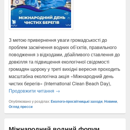
З метою привернення уваги громадськості до
проблем засмічення водних об’єктів, правильного
поводження з відходами, дбайливого ставлення до
довкілля та підвищення екологічної свідомості
громадян щороку у треті вихідні вересня проходить
масштабна екологічна акція «Міжнародний день
чистих берегів» (International Clean Beach Day),
«Міжнародний день чистих берегі
Продовжити читання
→
Опубліковано у розділах:
Еколого-просвітницькі заходи
,
Новини
,
Огляд пресси
Міжнародний водний форум