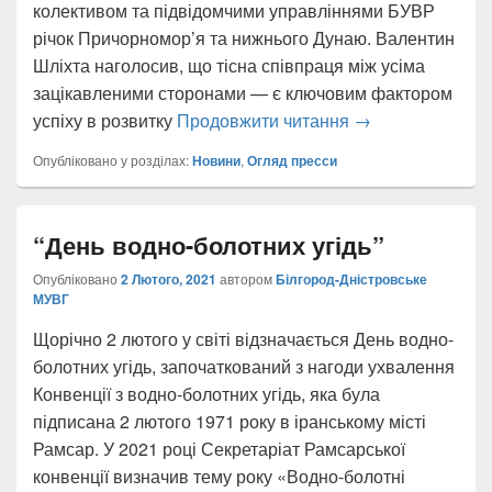
колективом та підвідомчими управліннями БУВР
річок Причорномор’я та нижнього Дунаю. Валентин
Шліхта наголосив, що тісна співпраця між усіма
зацікавленими сторонами — є ключовим фактором
Робоча нарада
успіху в розвитку
Продовжити читання
→
Опубліковано у розділах:
Новини
,
Огляд пресси
“День водно-болотних угідь”
Опубліковано
2 Лютого, 2021
автором
Білгород-Дністровське
МУВГ
Щорічно 2 лютого у світі відзначається День водно-
болотних угідь, започаткований з нагоди ухвалення
Конвенції з водно-болотних угідь, яка була
підписана 2 лютого 1971 року в іранському місті
Рамсар. У 2021 році Секретаріат Рамсарської
конвенції визначив тему року «Водно-болотні