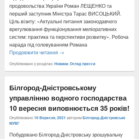
продовольства України Роман ЛЕЩЕНКО та
перший заступник Міністра Тарас ВИСОЦЬКИЙ.
Ціль візиту: «Актуальні питання законодавчого
врегулювання функціонування меліоративних
систем: практика та перспективи розвитку». Робоча
нарада під головуванням Романа
10 вересня 2021року з робочим в
Продовжити читання
→
Опубліковано у розділах:
Новини
,
Огляд пресси
Білгород-Дністровському
управлінню водного господарства
10 вересня виповнюється 35 років!
Опубліковано
10 Вересня, 2021
автором
Білгород-Дністровське
МУВГ
Побудовано Білгород-Дністровську зрошувальну