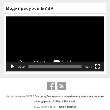
Водні ресурси БУВР
Відеопрогравач
00:00
27:46
Авторські права © 2026
Білгород-Дністровське міжрайонне управління водного
господарства
. All Rights Reserved.
Тема Catch Box від
Catch Themes