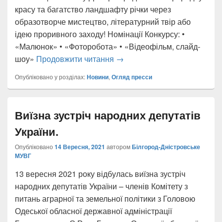
красу та багатство ландшафту річки через
образотворче мистецтво, літературний твір або
ідею проривного заходу! Номінації Конкурсу: •
«Малюнок» • «Фоторобота» • «Відеофільм, слайд-
Встигніть взяти участь! ХІІ
шоу»
Продовжити читання
→
Опубліковано у розділах:
Новини
,
Огляд пресси
Виїзна зустріч народних депутатів
України.
Опубліковано
14 Вересня, 2021
автором
Білгород-Дністровське
МУВГ
13 вересня 2021 року відбулась виїзна зустріч
народних депутатів України – членів Комітету з
питань аграрної та земельної політики з Головою
Одеської обласної державної адміністрації