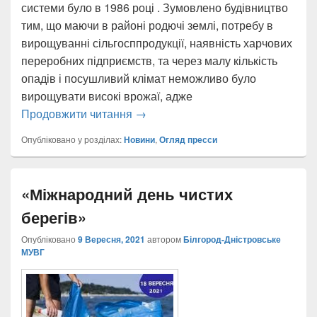
системи було в 1986 році . Зумовлено будівництво
тим, що маючи в районі родючі землі, потребу в
вирощуванні сільгосппродукції, наявність харчових
переробних підприємств, та через малу кількість
опадів і посушливий клімат неможливо було
вирощувати високі врожаї, адже
Білгород-Дністровському управлін
Продовжити читання
→
Опубліковано у розділах:
Новини
,
Огляд пресси
«Міжнародний день чистих
берегів»
Опубліковано
9 Вересня, 2021
автором
Білгород-Дністровське
МУВГ