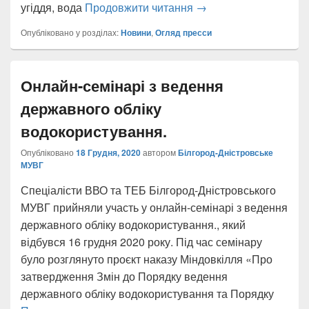
“День водно-болотних 
угіддя, вода
Продовжити читання
→
Опубліковано у розділах:
Новини
,
Огляд пресси
Онлайн-семінарі з ведення
державного обліку
водокористування.
Опубліковано
18 Грудня, 2020
автором
Білгород-Дністровське
МУВГ
Спеціалісти ВВО та ТЕБ Білгород-Дністровського
МУВГ прийняли участь у онлайн-семінарі з ведення
державного обліку водокористування., який
відбувся 16 грудня 2020 року. Під час семінару
було розглянуто проєкт наказу Міндовкілля «Про
затвердження Змін до Порядку ведення
державного обліку водокористування та Порядку